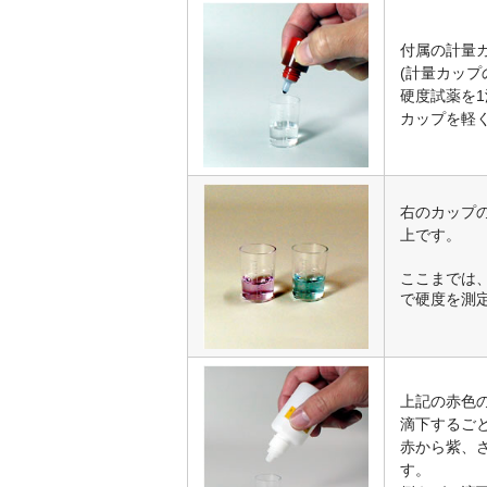
付属の計量カ
(計量カップ
硬度試薬を
カップを軽
右のカップ
上です。
ここまでは
で硬度を測
上記の赤色
滴下するご
赤から紫、
す。