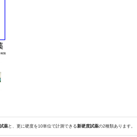
試薬
と、更に硬度を10単位で計測できる
新硬度試薬
の2種類あります。