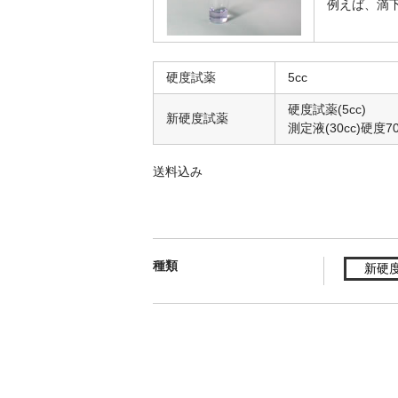
例えば、滴下
硬度試薬
5cc
硬度試薬(5cc)
新硬度試薬
測定液(30cc)硬
送料込み
種類
新硬