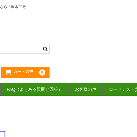
なら「軟水工房」
カートの中
0
FAQ（よくある質問と回答）
お客様の声
ロードテスト(