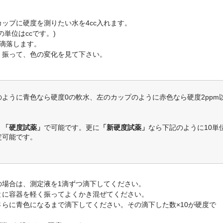
ップに硬度を測りたい水を4cc入れます。
の単位はccです。)
1滴落します。
く振って、色の変化を見て下さい。
のように青色なら硬度0の軟水、左のカップのように赤色なら硬度2ppm
、
「硬度試薬」
で可能です。更に
「新硬度試薬」
なら下記のように10単
定可能です。
の場合は、測定液を1滴ずつ滴下してください。
とに容器を軽く振ってよくかき混ぜてください。
さらに青色になるまで滴下してください。その滴下した数×10が硬度で