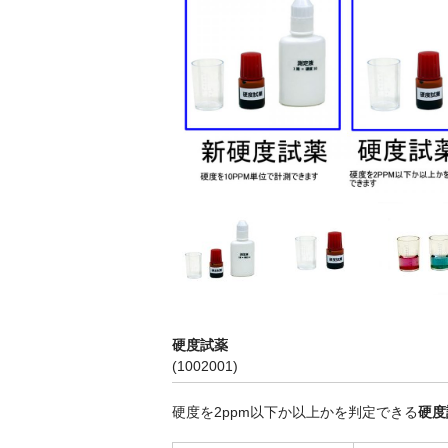
硬度試薬
(1002001)
硬度を2ppm以下か以上かを判定できる
硬度