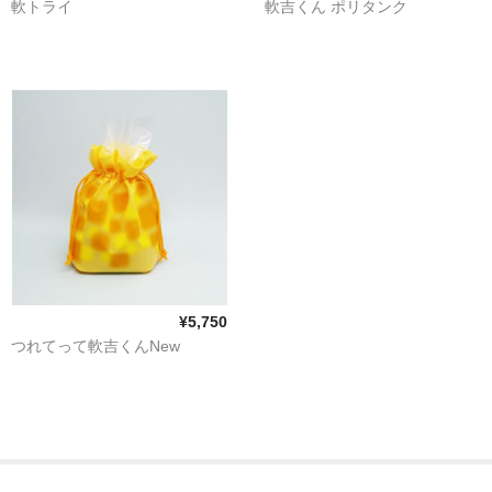
軟トライ
軟吉くん ポリタンク
業務用手動タイプ
旅行用＆簡易軟水器
カートリッジ式
イオン交換樹脂
浴室用浄水器（塩素除去フィルター）
ハウジングケース
各種パーツ
¥5,750
お問合せ
つれてって軟吉くんNew
FAQ（よくある質問と回答）
お客様の声
ロードテスト(測定結果)