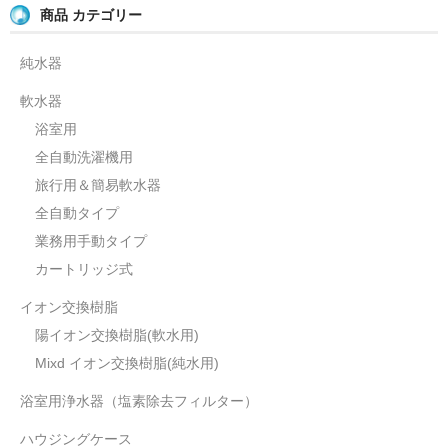
商品 カテゴリー
軟水の生産量について
純水器
ウォーターハンマー現象について
軟水器
浴室用
全自動洗濯機用
旅行用＆簡易軟水器
全自動タイプ
業務用手動タイプ
カートリッジ式
イオン交換樹脂
陽イオン交換樹脂(軟水用)
Mixd イオン交換樹脂(純水用)
浴室用浄水器（塩素除去フィルター）
ハウジングケース