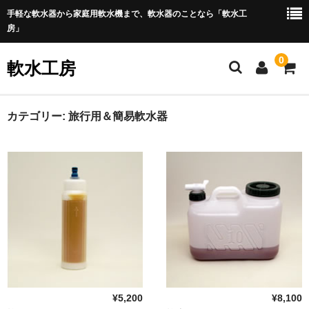
手軽な軟水器から家庭用軟水機まで、軟水器のことなら「軟水工
房」
0
軟水工房
ホーム
カテゴリー:
旅行用＆簡易軟水器
商 品
純水器
軟水器
浴室用
全自動洗濯機用
全自動タイプ
¥5,200
¥8,100