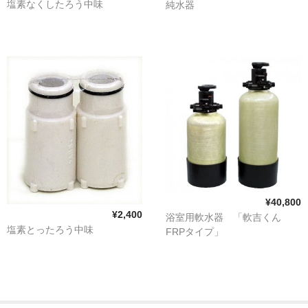
塩素なくしたろう中味
純水器
業務用手動タイプ
旅行用＆簡易軟水器
カートリッジ式
イオン交換樹脂
浴室用浄水器（塩素除去フィルター）
ハウジングケース
各種パーツ
¥40,800
お問合せ
¥2,400
浴室用軟水器 「軟吉くん
塩素とったろう中味
FRPタイプ」
FAQ（よくある質問と回答）
お客様の声
ロードテスト(測定結果)