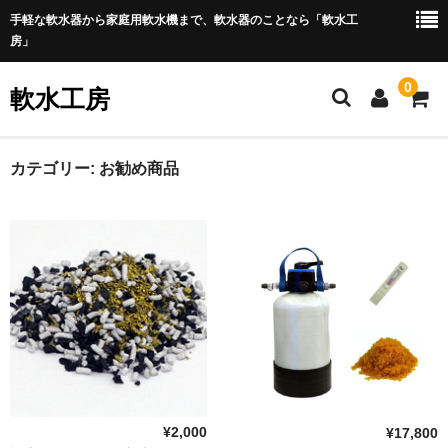
手軽な軟水器から家庭用軟水機まで、軟水器のことなら「軟水工
房」
0
軟水工房
ホーム
カテゴリー:
お勧め商品
商 品
純水器
軟水器
浴室用
全自動洗濯機用
全自動タイプ
¥2,000
¥17,800