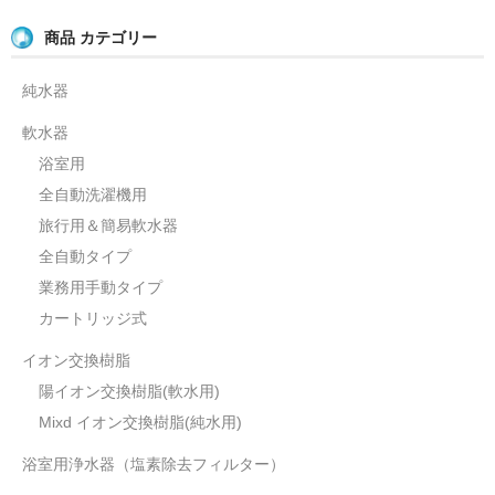
軟水の生産量について
商品 カテゴリー
ウォーターハンマー現象について
純水器
軟水器
浴室用
全自動洗濯機用
旅行用＆簡易軟水器
全自動タイプ
業務用手動タイプ
カートリッジ式
イオン交換樹脂
陽イオン交換樹脂(軟水用)
Mixd イオン交換樹脂(純水用)
浴室用浄水器（塩素除去フィルター）