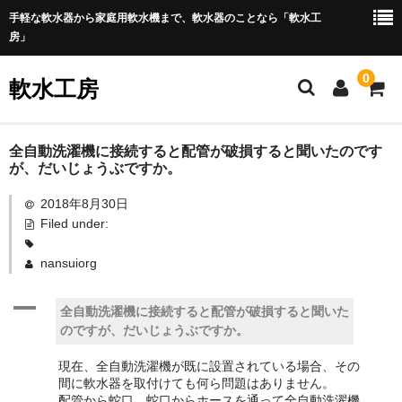
手軽な軟水器から家庭用軟水機まで、軟水器のことなら「軟水工
房」
0
軟水工房
ホーム
全自動洗濯機に接続すると配管が破損すると聞いたのです
が、だいじょうぶですか。
商 品
2018年8月30日
Filed under:
純水器
軟水器
nansuiorg
浴室用
A
全自動洗濯機に接続すると配管が破損すると聞いた
のですが、だいじょうぶですか。
全自動洗濯機用
現在、全自動洗濯機が既に設置されている場合、その
全自動タイプ
間に軟水器を取付けても何ら問題はありません。
配管から蛇口、蛇口からホースを通って全自動洗濯機