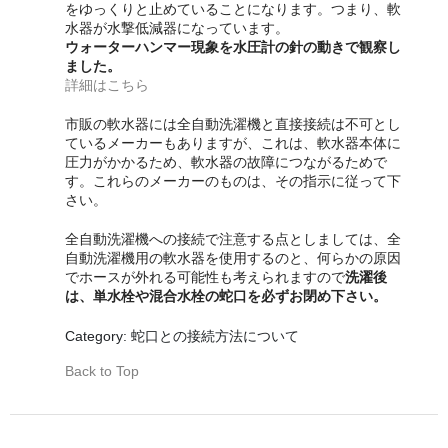
をゆっくりと止めていることになります。つまり、軟
軟水の生産量について
水器が水撃低減器になっています。
ウォーターハンマー現象を水圧計の針の動きで観察し
ました。
ウォーターハンマー現象について
詳細はこちら
市販の軟水器には全自動洗濯機と直接接続は不可とし
ているメーカーもありますが、これは、軟水器本体に
圧力がかかるため、軟水器の故障につながるためで
す。これらのメーカーのものは、その指示に従って下
さい。
全自動洗濯機への接続で注意する点としましては、全
自動洗濯機用の軟水器を使用するのと、何らかの原因
でホースが外れる可能性も考えられますので
洗濯後
は、単水栓や混合水栓の蛇口を必ずお閉め下さい。
Category: 蛇口との接続方法について
Back to Top