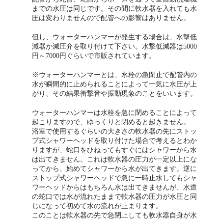
業務用手動タイプ
までの水圧は同じです。その間に軟水器を入れても水
圧は変わりませんので配管への影響はありません。
旅行用＆簡易軟水器
但し、ウォーターハンマーが発生する場合は、水撃低
減器か減圧弁を取り付けて下さい。水撃低減器は5000
カートリッジ式
円～7000円ぐらいで市販されています。
イオン交換樹脂
※ウォーターハンマーとは、水栓の急閉止で配管内の
水が瞬間的に止められることによって一気に水圧が上
浴室用浄水器（塩素除去フィルター）
がり、その結果衝撃音や振動現象のことをいいます。
ハウジングケース
ウォーターハンマーは水栓を急に閉めることによって
起こりますので、ゆっくりと閉めると起きません。
各種パーツ
浴室で使用するぐらいの大きさの軟水器の先にストッ
プ式シャワーヘッドを取り付けた場合で考えるとわか
りますが、蛇口をひねってもすぐにはシャワーから水
お問合せ
は出てきません。これは軟水器の圧力が一定以上にな
ってから、始めてシャワーから水が出てきます。逆に
FAQ（よくある質問と回答）
ストップ式シャワーヘッドで急に一時止水してもシャ
ワーヘッドからはもちろん水は出てきませんが、水道
お客様の声
の蛇口では水が流れたままで軟水器の圧力が水圧と同
じになって初めて水の流れが止まります。
ロードテスト(測定結果)
このことは軟水器の先で急閉止しても軟水器自身が水