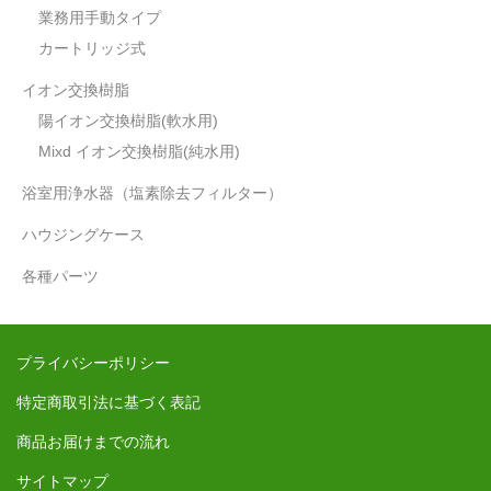
業務用手動タイプ
軟水の生産量について
カートリッジ式
ウォーターハンマー現象について
イオン交換樹脂
陽イオン交換樹脂(軟水用)
Mixd イオン交換樹脂(純水用)
浴室用浄水器（塩素除去フィルター）
ハウジングケース
各種パーツ
プライバシーポリシー
特定商取引法に基づく表記
商品お届けまでの流れ
サイトマップ