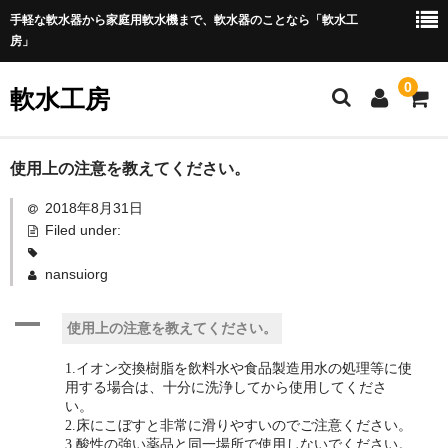
手軽な軟水器から家庭用軟水機まで、軟水器のことなら「軟水工
房」
0
軟水工房
ホーム
使用上の注意を教えてください。
2018年8月31日
商 品
Filed under:
純水器
nansuiorg
軟水器
A
使用上の注意を教えてください。
浴室用
1.イオン交換樹脂を飲料水や食品製造用水の処理等に使
全自動洗濯機用
用する場合は、十分に洗浄してから使用してくださ
い。
全自動タイプ
2.床にこぼすと非常に滑りやすいのでご注意ください。
3.酸性の強い薬品と同一場所で使用しないでください。