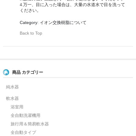
業務用手動タイプ
4.万一、目に入った場合は、大量の水道水で目を洗って
ください。
旅行用＆簡易軟水器
Category: イオン交換樹脂について
カートリッジ式
Back to Top
イオン交換樹脂
浴室用浄水器（塩素除去フィルター）
ハウジングケース
商品 カテゴリー
各種パーツ
純水器
お問合せ
軟水器
FAQ（よくある質問と回答）
浴室用
全自動洗濯機用
お客様の声
旅行用＆簡易軟水器
ロードテスト(測定結果)
全自動タイプ