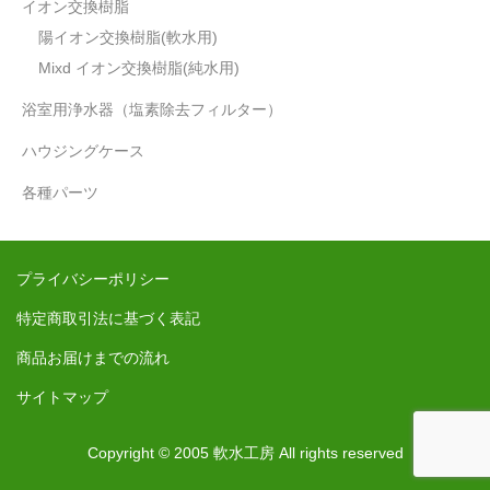
イオン交換樹脂
軟水の生産量について
陽イオン交換樹脂(軟水用)
Mixd イオン交換樹脂(純水用)
ウォーターハンマー現象について
浴室用浄水器（塩素除去フィルター）
ハウジングケース
各種パーツ
プライバシーポリシー
特定商取引法に基づく表記
商品お届けまでの流れ
サイトマップ
Copyright © 2005 軟水工房 All rights reserved