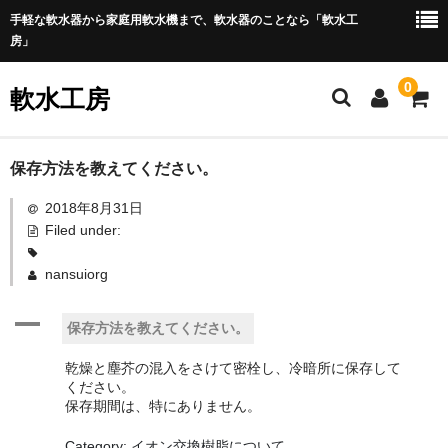
手軽な軟水器から家庭用軟水機まで、軟水器のことなら「軟水工
房」
0
軟水工房
ホーム
保存方法を教えてください。
2018年8月31日
商 品
Filed under:
純水器
nansuiorg
軟水器
A
保存方法を教えてください。
浴室用
乾燥と塵芥の混入をさけて密栓し、冷暗所に保存して
全自動洗濯機用
ください。
保存期間は、特にありません。
全自動タイプ
Category: イオン交換樹脂について