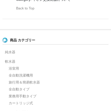
業務用手動タイプ
Back to Top
旅行用＆簡易軟水器
カートリッジ式
イオン交換樹脂
商品 カテゴリー
浴室用浄水器（塩素除去フィルター）
純水器
ハウジングケース
軟水器
各種パーツ
浴室用
全自動洗濯機用
お問合せ
旅行用＆簡易軟水器
FAQ（よくある質問と回答）
全自動タイプ
業務用手動タイプ
お客様の声
カートリッジ式
ロードテスト(測定結果)